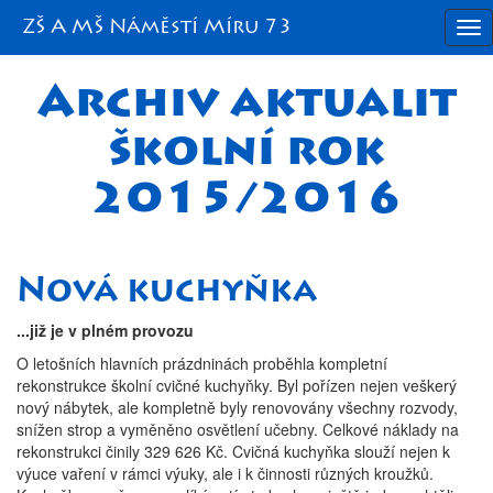
ZŠ A MŠ Náměstí Míru 73
To
na
Archiv aktualit
školní rok
2015/2016
Nová kuchyňka
...již je v plném provozu
O letošních hlavních prázdninách proběhla kompletní
rekonstrukce školní cvičné kuchyňky. Byl pořízen nejen veškerý
nový nábytek, ale kompletně byly renovovány všechny rozvody,
snížen strop a vyměněno osvětlení učebny. Celkové náklady na
rekonstrukci činily 329 626 Kč. Cvičná kuchyňka slouží nejen k
výuce vaření v rámci výuky, ale i k činnosti různých kroužků.