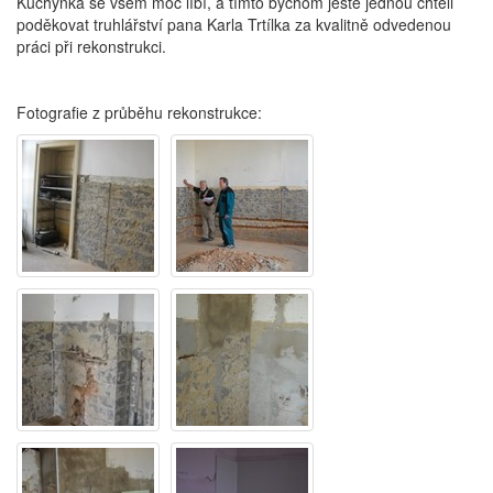
Kuchyňka se všem moc líbí, a tímto bychom ještě jednou chtěli
poděkovat truhlářství pana Karla Trtílka za kvalitně odvedenou
práci při rekonstrukci.
Fotografie z průběhu rekonstrukce: